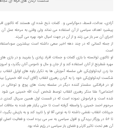
شکست آرمان های فرقه ای مجاه
آزادی، عدالت، قسط، دموکراسی و… کلمات ذبح شده ای هستند که تاکنون افرا
پیشبرد اهداف سیاسی از آن استفاده می نماند ولی وقتی به مرحله عمل آن می
اجرای آن سر باز می زنند و از آن در جهت امیال خود بهره می گیرند.
از جمله کسانی که در چند دهه اخیر سعی داشته است بیشترین سوءاستفاده 
است.
او تاکنون توانسته با بازی کلمات و جملات افراد زیادی را بفریبد و در باز
مهره شطرنج از آنان استفاده کند و از جان و مال و ناموس آنان بگذرد، و امر
جا زدن ایدئولوژیکی طی سلسله آموزش ها به تکرار یاوه های اوایل انقلاب بپ
شکست ایدئولوژیکی خود را به گردن رهبری انقلاب (آقای آیت الله خمینی) بیند
او در فرافکنی مشمئز کننده دیگر در سلسله بحث های پوچ و توخالی در
اجتماعی!! علنا منکر رهبری انقلاب توسط شخص آیت الله خمینی می شود
شده است و فراموش نموده است که در قسمت اول همین سریال کمدی در با
مرحوم احمد خمینی را واسطه گرفته است تا حتی یکبار هم شده به ملاقات امام 
آن هم تحت تاثیر کارتر و فضای باز سیاسی در رژیم شاه بود.