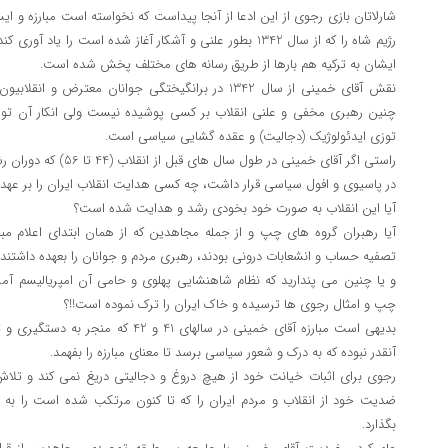
شارلاتان بازی رجوی از این ادعا از آنجا پیداست که نخواسته است مبارزه و ای
رژیم شاه را که از سال 1342 بطور علنی و آشکار آغاز شده است را 
ایشان به ترکیه هم بارها از طریق رسانه های مختلف پخش شده است.
نقش آقای خمینی از سال 1342 در برانگیختگی جوانان معت
چنین رهبری مخفی و علنی انقلاب بر کسی پوشیده نیست ولی انکار آن ت
توزی ایدئولوژیک (دجالیت) و عقده گشایی سیاسی است.
راستی اگر آقای خمینی در ط
در پاسیوی و افول سیاسی قرار داشت، چه کسی هدایت انقلاب ایران را بر عه
آیا این انقلاب به صورت خود بخودی رشد و هدایت شده است؟
آیا رهبران گروه های چپ و از جمله مجاهدین که از همان ابتدای اعلام مبار
تصفیه حساب و انشعابات درونی بودند، رهبری مردم و جوانان را بعهده داشتند؟
و یا چنین می پندارید که نظام شاهنشایی پهلوی و حامی آن امپریالیسم آمری
چپ و امثال رجوی ها ترسیده و خاک ایران را ترک نموده است!!؟
بدیهی است مبارزه آقای خمینی در سالهای 
آنقدر نبوده که به درک و شعور سیاسی برسد تا معنای مبارزه را بفهمد.
رجوی برای اثبات خیانت خود از هیچ دروغ و دجالیتی دریغ نمی کند و تلاش
ضدیت خود از انقلاب و مردم ایران را که تا کنون مرتکب شده است را به
بگذارد.