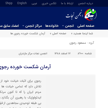
درباره انجمن
ارتباط با ما
تلکس خبری
عربي
English
Shqip
صفحه اصلی
انجمن
خانواده‌ها
مراکز انجمن
اعضاء سابق م
شما اینجا هستید »
صفحه اصلی »
آرمان شکست خورده رجوی ها
گروه :
مسعود رجوی
شناسه :
8900
17 اسفند 1388
انجمن نجات مرکز مازندران
آرمان شکست خورده رجوی
رجوی برای اثبات خیانت خود از 
تلاش دارد که تمامی خیانت ها 
مردم ایران را که تا کنون م
ایدئولوژیک با رهبری آن بگذارد
بی طبقه توحیدی مجاهدین از قبل ا