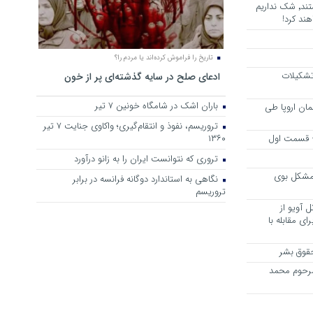
هرجا خشن ترین دشمنان ایران هستند٬ شک نداریم
ند کرد!
تاریخ را فراموش کرده‌اند یا مردم را؟
 تشکیلات
ادعای صلح در سایه گذشته‌ای پر از خون
باران اشک در شامگاه خونین 7 تیر
مان اروپا طی
تروریسم، نفوذ و انتقام‌گیری؛ واکاوی جنایت ۷ تیر
 – قسمت اول
۱۳۶۰
تروری که نتوانست ایران را به زانو درآورد
مشکل بوی
نگاهی به استاندارد دوگانه فرانسه در برابر
تروریسم
 آویو از
ی مقابله با
قوق بشر
مرحوم محمد