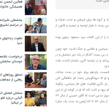
دین است.
فعالین انجمن نج
همیشگی خانواده
د و گروه ها برای فریفتن و جذب نفرات و
بخشعلی علیزاده 
در مراسم تشییع 
 رسند با هزار توجیه و تبصره و قانون از
را از این کلمات ببرد مسعود رجوی بوده
تفاوت زندانهای م
دنیا
ی های سیاسی و نظامی و جنگ قدرت خود چون
وز در بن بست آشکار در یک دور تسلسل و در
درخواست غلامعلی
ردازد و در توجیه کاری مشمئز کننده، علت
دوستان سابقش 
ازد.
 قسمت یازدهم پیام خود در بحث عدالت
تحقق رویاهای ان
 و او که دروغگویش باعث کم حافظگی اش
رهایی از مجاهدی
ز نگری فعالیت های فاز سیاسی، چگونه
برود و ثابت کند که او در گوشه ای از این
سخنان اعضای ان
جریانات انقلاب نقشی داشته تا به نوعی آقا او را تایید کند و به بازیش بگیرد، امروز مدعی است که آقای خمینی از سال 44
آلبانی درباره لغ
تا 56 در روزگار بریدگی و افول سیاسی به سر می برده است و فعالیت اصلی او از سال 56 تا 57 (یعنی به مدت یک سال)
در ایتالیا