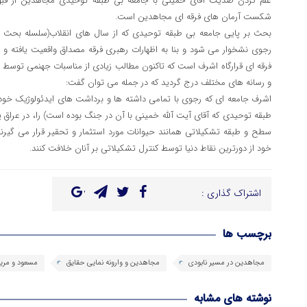
علم کردن ضدیت آقای خمینی با جامعه بی طبقه توحیدی مجاهدین از قبل از
شکست آرمان های فرقه ای مجاهدین است.
بحث بر پایی جامعه بی طبقه توحیدی که از سال های انقلاب(سلسله بحث ه
رجوی نشخوار می شود و بنا به اظهارات رهبری فرقه مصداق واقعیت یافته و
فرقه ای قرارگاه اشرف است که تاکنون مطالب زیادی از مناسبات جهنمی توسط
و رسانه های مختلف درج گردید که در جمله می توان گفت:
اشرف جامعه ای که رجوی با تمامی داشته ها و برداشت های ایدئولوژیک خود
طبقه توحیدی که آقای آیت آلله خمینی با آن در جنگ بوده است) را، در عراق پ
سطح و طبقه تشکیلاتی همانند حیوانات مورد استثمار و تحقیر قرار می گیرند
خود از دورترین نقاط دنیا توسط کنترل تشکیلاتی بر آنان خلافت کنند.
اشتراک گذاری :
برچسب ها
مجاهدین در مسیر نابودی
مجاهدین و وارونه نمایی حقایق
مسعود و مریم
نوشته های مشابه