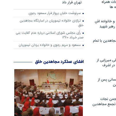
ات همراه
تهران فرار داد
 ها
سرنوشت خلبان پرواز فرار مسعود رجوی
تراژدی خانواده تیموریان در اسارتگاه مجاهدین
و خانواده اش
خلق
رهبر شهید
رأی مجلس شورای اسلامی درباره عدم كفایت بنی
صدر خرداد 1360
جاهدین با تمام
مسعود و مریم رجوی و خانواده یزدان تیموریان
 میرزایی از
افشای عملکرد مجاهدین خلق
در اشرف
سانی پس از
ن
جمن نجات
و تجمع مجاهدین