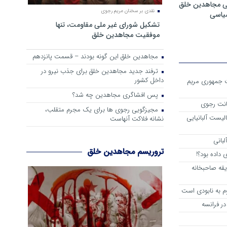
ی مجاهدین خلق
نقدی بر سخنان مریم رجوی
سیاسی
تشکیل شورای غیر ملی مقاومت، تنها
موفقیت مجاهدین خلق
مجاهدین خلق این گونه بودند – قسمت پانزدهم
ترفند جدید مجاهدین خلق برای جذب نیرو در
داخل کشور
ست جمهوری مریم
پس افشاگری مجاهدین چه شد؟
انت رجوی
مجیزگویی رجوی ها برای یک مجرم متقلب،
لیست آلبانیایی
نشانه فلاکت آنهاست
لبانی
تروریسم مجاهدین خلق
داده بود؟!
یقه صاحبخانه
م به نابودی است