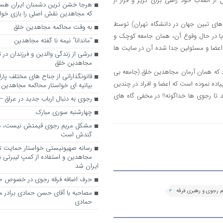
 انقلاب خود راهی برای گریز و فرار از
که مجاهدین نقش اصلی را بازی خواه
ای تبین جهان در دانشگاه تهران) توسط
به وقت محاکمه مجاهدین خلق
 یا در حال وقوع آن، همان جامعه کوچک و
“ماندانا” نیمه نا گفته مجاهدین
 اعضا و مسئولین جدا شده آن در سایت ها
برشی از زندگی والدین و فرزندان در
مجاهدین خلق
 که همان آرمان مجاهدین خلق (جامعه بی
قانونگذارانی از جناح های مختلف پارل
یاده نموده است که اعضا و افراد در چندین
بیانیه ای خواستار محاکمه مجاهدین
 تا رجوی ها خداگونه!! در مخفی گاه های
رجوی به دنبال ارباب جدید در عراق
چهارشنبه سوری مبارک
مشکل مریم رجوی قیمتش نیست، 
گندش است
رسانه صهیونیستی خواستار حمایت تل
مجاهدین و استفاده از کمپ لیبرتی برا
ایران شد
حرف اضافه فرقه رجوی در خصوص ح
 رجوی و رهبری فرقه
مصاحبه با آقای حسن حمادی برادر 
حمادی