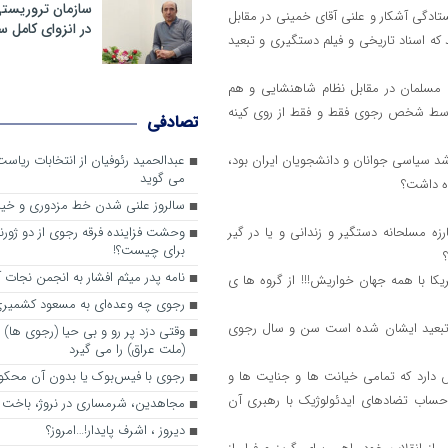
سازمان تروریست
ستادگی آشکار و علنی آقای خمینی در مقابل
در انزوای کامل 
یاد آوری کند که اسناد تاریخی و فیلم دستگیری و تبعید
رض و انقلابیون مسلمان در مقابل نظام شاهنشایی و هم
وسط شخص رجوی فقط و فقط از روی کینه
تصادفی
ول سال های قبل از انقلاب (44 تا 56) که دوران رشد سیاسی جوانان و دانشجویان ایران بود،
عبدالحمید رئوفیان از انتخابات ریا
می گوید
ده داشت؟
سالروز علنی شدن خط مزدوری و خی
زه مسلحانه دستگیر و زندانی و یا در گیر
وحشت فزاینده فرقه رجوی از دو ژورنا
برای چیست؟!
نامه پدر میثم افشار به انجمن نجات آ
کا با همه جهان خواریش!!! از گروه ها ی
رجوی چه وعده‌ای به مسعود کشمیری 
41 و 42 که منجر به دستگیری و تبعید ایشان شده است سن و سال رجوی
وقتی دزد پر رو و بی حیا (رجوی ها) 
(ملت عراق) را می گیرد
 دارد که تمامی خیانت ها و جنایت ها و
رجوی با فیس‌بوک یا بدون آن محکو
 حساب تضادهای ایدئولوژیک با رهبری آن
مجاهدین، شرم‎ساری در نروژ، باخت در فرانسه
ديروز ، اشرف پايدار!…امروز؟