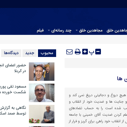
جاهدین خلق
مجاهدین خلق
چند رسانه‌ای
فیلم
پ
محبوب
جدید
دیدگاه‌ها
حضور اعضای انج
در کربلا
 ها
مسعود تقی پوریا
شکست خورده م
هیچ دروغ و دجالیتی دریغ نمی کند و
و جنایت ها و ضدیت خود از انقلاب و
نگاهی به گزارش
رتکب شده است را به حساب تضادهای
توسط صمد اسکن
.علم کردن ضدیت آقای خمینی با جامعه
ز انقلاب خود راهی برای گریز و فرار از