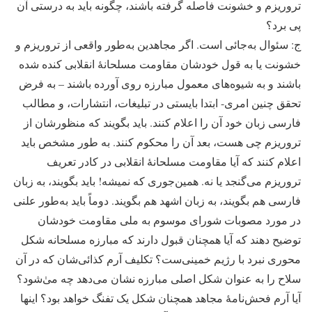
تروریزم و خشونت فاصله گرفته باشند، چگونه باید به درستی آن
پی برد؟
ج: سئوال به‌جائی است. اگر مجاهدین به‌طور واقعی از تروریزم و
خشونت یا به قول خودشان مقاومت مسلحانۀ انقلابی کنده شده
باشند و به شیوه‌های معمول مبارزه روی آورده باشند – به فرض
تحقق چنین امری- ابتدا بایستی در تبلیغات، انتشارات، و مطالب
فارسی زبان خود آن را اعلام کنند. باید بگویند که منظورشان از
تروریزم چی هست، بعد آن را محکوم کنند. به طور مشخص باید
اعلام کنند که آیا مقاومت مسلحانۀ انقلابی در کادر تعریف
تروریزم می‌گنجد یا نه. همین‌جوری که نمیشه! باید بگویند، به زبان
فارسی هم بگویند، به زبان اشهد هم بگویند. دوماً باید به‌طور علنی
در مورد مصوبات شورای موسوم به ملی مقاومت خودشان
توضیح دهند که آیا همچنان قبول دارند که مبارزه مسلحانه شکل
محوری نبرد با رژیم خمینی‌ست؟ تکلیف آرم کذائی‌شان که در آن
سلاح را به عنوان شکل اصلی مبارزه نشان می‌دهد چه مىٰ‌شود؟‌
آیا آرم فحش‌نامۀ مجاهد همچنان شکل یک تفنگ خواهد بود؟ اینها