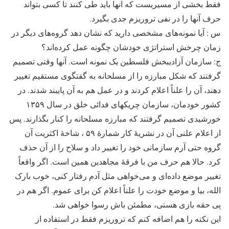
فقط بخشی از مسیر‌یست که آنها باید طی کنند تا کسی بتواند
حرف آنها را در نفی تروریزم جدی بگیرد.
س : آیا نمونه‌های مشخصی دارید که نشان دهد گروه‌های دیگر در
زمان چرخش استراتژی خودشان چگونه عمل کرده‌اند؟
ج: سازمان آزادیبخش فلسطین یک نمونه است. آنها وقتی تصمیم
گرفتند که شکل مبارزه را از مسلحانه به گفتگوی مستقیم تغییر
دهند، آن را علناً اعلام کردند و در عمل هم به آن پایبند شدند. در
کشور خودمان، سازمان چریکهای فدائی خلق در سال ۱۳۵۹
خورشیدی تصمیم گرفتند که مبارزه مسلحانه را کنار بگذارند. پس
از اعلام علنی آن در نشریۀ کار شمارۀ ۵۹ ، شاخۀ اکثریت آن
گروه حتی آرم سازمانی خود را تغییر داد و سلاح را از آن حذف
کرد. حالا هم حرف من با فرقۀ مجاهدین همین است. اگر واقعاً
تغییر موضع داده‌ای و می‌خواهی مثل آدم رفتار کنی، خوب بارک
الله، بیا و موضع خودت را علناً اعلام کن برای عموم. اگر هم در
پی حقه بازی هستی، مطمئن باش رسوا خواهی شد.
این نکته را هم اضافه کنم که تروریزم فقط در استفاده از