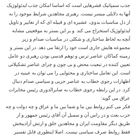
جذب سمپاتیک قشرهایی است که اساسا امکان جذب ایدئولوژیک
آنها به دلایلی میسر نیست. رهبری مجاهدین شرایط موجود را نه
از دل مناسبات بدوی، عشیره ای و قبیله ای که از تعابیر و تاویل
ایدئولوژیک استخراج می کند. و بر این بستر به موقعیتی مشابه
آنچه به لحاظ ساختاری و شکلی در مناسبات صدام و زیر
مجموعه هایش جاری است خود را ارتقا می دهد. در این بستر و
زمینه کماکان عناصر ترس و توهم قدسی بودن رهبری دو عامل
تعیین کننده در تبعیت محض و بی چون و چرای عناصر تشکیلاتی
است. این تعامل ساختاری و محتوایی را می توان به عینیه در
اظهارات رجوی خطاب به عناصر حزبی و سیاسی صدام دنبال
کرد. در این رابطه رجوی خطاب به صابرالدوری رئیس مخابرات
عراق می گوید:
فکر می کنم روابط بین ما و شما بین ما و عراق و چه دولت و چه
حزب بعث و در راس آن و سمبل آن آقای رئیس جمهور و از
طریق دیگر مقاومت ایران و مجاهدین خلق و ارتش آزادیبخش
فقط روابط صرف سیاسی نیست. اصلا اینطوری قابل تفسیر