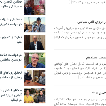
فعالین انجمن نج
شود سیاه نمایی می کند.مثلا […]
همیشگی خانواده
بخشعلی علیزاده 
 انزوای کامل سیاسی
در مراسم تشییع 
 سازمان مجاهدین خلق در اروپا و آمریکا ،
 برای این سازمان تروریستی بود، از یکسو
 پاریس لغو کرد و از سوی دیگر دولت ایتالیا
تفاوت زندانهای م
…]
دنیا
درخواست غلامعلی
 قسمت سیزدهم
دوستان سابقش 
شود و هر قسمت شامل بخش های کوتاهی
ع می شوند. البته من تلاش دارم تا ماهیت
تحقق رویاهای ان
دین خلق و همچنین تروریست و وطن فروش
دی همچون «اقدامات […]
رهایی از مجاهدی
سخنان اعضای ان
 کنسل شد؟
آلبانی درباره لغ
یاسی در جهان بویژه در خاورمیانه تشکیلات
در ایتالیا
سیار حائز اهمیت است. تجمعات سالانه آنان