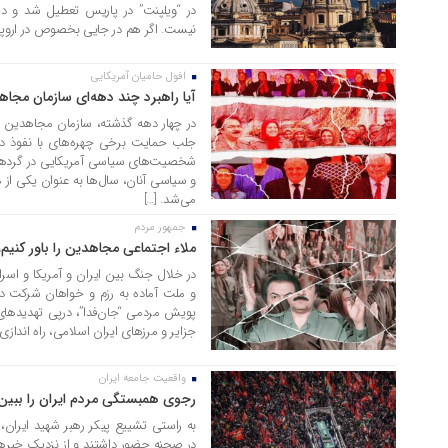
در “ویلپنت” در پاریس تعطیل شد و دی
نیست. اگر هم در جایی بخصوص در اروپا 
افول حامیان آمریکایی
23 تیر 1405
آیا راهبرد چند دهه‌ای سازمان مج
در چهار دهه گذشته، سازمان مجاهدین 
جلب حمایت برخی چهره‌های با نفوذ در 
شخصیت‌های سیاسی آمریکایی در گردهما
و سیاسی آنان، سال‌ها به عنوان یکی از م
می‌شد. […]
جمهور مردم
21 تیر 1405
ملاء اجتماعی مجاهدین را باور کنیم، 
در خلال جنگ بین ایران و آمریکا و 
و ملت آماده به رزم و خواهان شرکت در 
پویش مردمی “جان‌فدا”، درپی تهدید‌ه
جزایر و مرز‌های ایران اسلامی، راه انداز
واقعیت جامعه ایران
21 تیر 1405
رجوی همبستگی مردم ایران را ببین
به راستی تشییع پیکر رهبر شهید ایران، 
در صحنه حضور داشتند و از نزدیک خبرها 