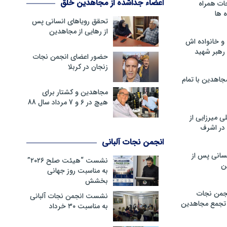
اعضاء جداشده از مجاهدین خلق
ات همراه
 ها
تحقق رویاهای انسانی پس
از رهایی از مجاهدین
و خانواده اش
رهبر شهید
حضور اعضای انجمن نجات
زنجان در کربلا
جاهدین با تمام
مجاهدین و کشتار برای
هیچ در 6 و 7 مرداد سال 88
 میرزایی از
در اشرف
انجمن نجات آلبانی
سانی پس از
نشست “هیئت صلح ۲۰۲۶”
ن
به مناسبت روز جهانی
بخشش
جمن نجات
نشست انجمن نجات آلبانی
و تجمع مجاهدین
به مناسبت ۳۰ خرداد