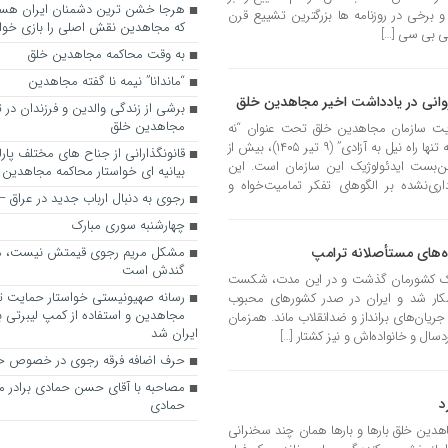
و برخی در روزنامه ها بزرگترین تشییع قرن
که مجاهدین نقش اصلی را بازی خواه
بی بی سی […]
به وقت محاکمه مجاهدین خلق
“ماندانا” نیمه نا گفته مجاهدین
وانی در یادداشت‌ اخیر مجاهدین خلق
برشی از زندگی والدین و فرزندان در
مجاهدین خلق
یت سازمان مجاهدین خلق تحت عنوان “نه
جنگ و نه مماشات؛ مقاومت سازمان‌یافته تنها راه نیل به آزادی” (۹ تیر ۱۴۰۵)، بیش از
قانونگذارانی از جناح های مختلف پارل
 بن‌بست ایدئولوژیک این سازمان است. این
بیانیه ای خواستار محاکمه مجاهدین
اری‌نشده بر الگوهای تفکر تمامیت‌خواه و
رجوی به دنبال ارباب جدید در عراق
چهارشنبه سوری مبارک
ه‌های مستأصلانه ترامپ
مشکل مریم رجوی قیمتش نیست، 
گندش است
ه خاک کشورمان گذشت و در این مدت، شکست
رسانه صهیونیستی خواستار حمایت تل
آشکار شد و ایران در صدر کشورهای محبوب
مجاهدین و استفاده از کمپ لیبرتی برا
ریان‌های برانداز و ضدانقلاب ماند. همزمان
ایران شد
ردسال و خانواده‌اش و نیز کشتار […]
حرف اضافه فرقه رجوی در خصوص ح
مصاحبه با آقای حسن حمادی برادر 
د
حمادی
 مجاهدین خلق بارها و بارها همان چند سخنرانی