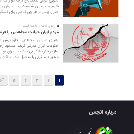
تکراریِ برخی نمایندگان درجه دو و سه ر
قدیمی، می‌توان شکست یک نمایش بزرگ را
اصرار، بیش از هر چیز تلاشی برای تسک
رجوی قافیه را باخته است
10 تیر 1405
مردم ایران خیانت مجاهدین را فرا
ساز در فکر جایگزینی حکومت ایران بود و
و هزینه سنگینی را متحمل شد. اما اکنو
1
2
3
4
5
آخ
درباره انجمن