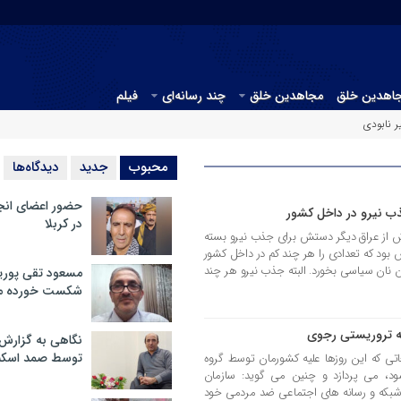
جاهدین خلق
مجاهدین خلق
چند رسانه‌ای
فیلم
 نابودی
محبوب
جدید
دیدگاه‌ها
حضور اعضای انج
ب نیرو در داخل کشور
در کربلا
از عراق دیگر دستش برای جذب نیرو بسته
ش بود که تعدادی را هر چند کم در داخل کشور
ز آن نان سیاسی بخورد. البته جذب نیرو هر چند
مسعود تقی پوریا
شکست خورده م
ه تروریستی رجوی
نگاهی به گزارش
توسط صمد اسکن
غاتی که این روزها علیه کشورمان توسط گروه
 می پردازد و چنین می گوید: سازمان
 شبکه و رسانه های اجتماعی ضد مردمی خود