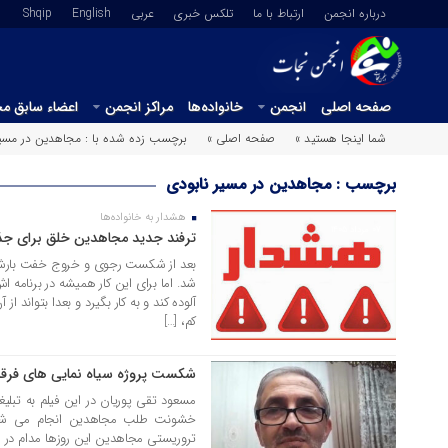
درباره انجمن
ارتباط با ما
تلکس خبری
عربي
English
Shqip
صفحه اصلی
انجمن
خانواده‌ها
مراکز انجمن
اعضاء سابق م
شما اینجا هستید »
صفحه اصلی »
برچسب زده شده با : مجاهدین در مسیر
برچسب : مجاهدین در مسیر نابودی
هشدار به خانواده‌ها
07 مرداد 1405
ترفند جدید مجاهدین خلق برای جذ
بعد از شکست رجوی و خروج خفت بارش 
شد. اما برای این کار همیشه در برنامه ا
آلوده کند و به کار بگیرد و بعدا بتواند ا
کم، […]
شکست پروژه سیاه نمایی های فرق
05 مرداد 1405
مسعود تقی پوریان در این فیلم به تبلی
خشونت طلب مجاهدین انجام می شود،
تروریستی مجاهدین این روزها مدام در