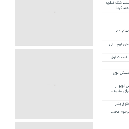
هرجا خشن ترین دشمنان ایران هستند٬ شک نداریم
ند کرد!
 تشکیلات
مان اروپا طی
 – قسمت اول
مشکل بوی
 آویو از
ی مقابله با
قوق بشر
مرحوم محمد