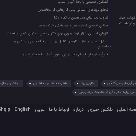
گفتگوی صمیمی با رضا اکبری نسب
تحقق رویاهای انسانی پس از رهایی از مجاهدین
جات افراد
تفاوت زندانهای مجاهدین با تمام دنیا
 ارتباطات
فعالین انجمن نجات همراه همیشگی خانواده ها
انزوای اجباری؛ ابزار فرقه رجوی برای کنترل ذهن و پنهان کردن واقعیت
تحلیل تطبیقی ساز و کارهای کنترل روانی در فرقه جفری اپستین و
مجاهدین
فروغ جاویدان فرجام یک رویای جنون آمیز – قسمت پایانی
 آویختن به بیگانگان
عناوین برتر
ماهیت فرقه ای مجاهدین
مجاهدین خلق؛ 
نفی روابط خانوادگی در مناسبات فرقه رجوی
حه اصلی
تلکس خبری
درباره
ارتباط با ما
عربي
English
Shqip