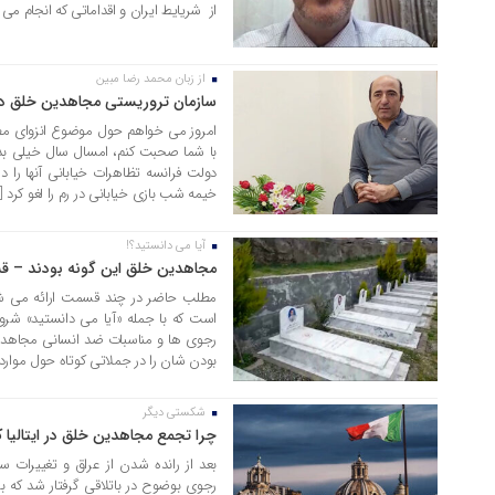
از شریایط ایران و اقداماتی که انجام می 
از زبان محمد رضا مبین
05 مرداد 1405
سازمان تروریستی مجاهدین خلق در
امروز می خواهم حول موضوع انزوای مطلق
با شما صحبت کنم، امسال سال خیلی بدی
دولت فرانسه تظاهرات خیابانی آنها را در
خیمه شب بازی خیابانی در رم را لغو کرد [
آیا می دانستید؟!
29 تیر 1405
مجاهدین خلق این گونه بودند –
مطلب حاضر در چند قسمت ارائه می 
است که با جمله «آیا می دانستید» شرو
رجوی ها و مناسبات ضد انسانی مجاه
بودن شان را در جملاتی کوتاه حول موار
شکستی دیگر
28 تیر 1405
چرا تجمع مجاهدین خلق در ایتالیا
بعد از رانده شدن از عراق و تغییرات س
رجوی بوضوح در باتلاقی گرفتار شد که ب