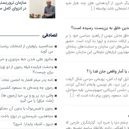
سازمان تروریست
گر خبری از گردهمایی های چند هزار نفره
در انزوای کامل 
تجمعاتی باشد بواسطه […]
اهدین خلق به بن‌بست رسیده است؟
تصادفی
خلق بخش مهمی از راهبرد سیاسی خود را بر
ایالات متحده و اروپا بنا کرده است. حضور
عبدالحمید رئوفیان از انتخابات ریا
یی‌های این سازمان و حمایت‌های رسانه‌ای
می گوید
هم‌ترین ابزارهای تبلیغاتی این سازمان معرفی
سالروز علنی شدن خط مزدوری و خی
وحشت فزاینده فرقه رجوی از دو ژورنا
یا آمار واقعی جان فدا را ؟
برای چیست؟!
اسرائیل کودک کش، پویشی مردمی شکل گرفت
نامه پدر میثم افشار به انجمن نجات آ
این نبرد، نام نویسی واعلام آمادگی کردند،
رجوی چه وعده‌ای به مسعود کشمیری 
ای دشمن آمریکایی-صهیونیستی علیه سواحل،
ی شد. مسعود رجوی پیام داده است که : […]
وقتی دزد پر رو و بی حیا (رجوی ها) 
(ملت عراق) را می گیرد
رجوی با فیس‌بوک یا بدون آن محکو
مجاهدین، شرم‎ساری در نروژ، باخت در فرانسه
چشم دنیا را خیره کرد. گزارشگران خارجی که
ديروز ، اشرف پايدار!…امروز؟
را انعکاس دادند بالاتفاق مراسم تشییع رهبر