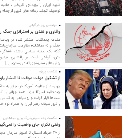
شهید ایران را رویدادی تاریخی ، عظیم 
توصیف کردند. رسانه های غربی از جمله 
مهندسی رویا در آلبانی
20 تیر 1405
واکاوی و نقدی بر استراتژی‌ جنگ ر
مقدمه یادداشت منتشر شده در وب‌سا
آنکه یک بیانیه سیاسی باشد، افشاگرِ
متن، گواهی است بر پافشاری لایه‌برد
روش‌های ستیزه‌جویانه در بستری […]
شکست پروژه
20 تیر 1405
از تشکیل دولت موقت تا انتشار یاو
چهارماه از جنایت آمریکا در تجاوز ب
چندجانبه آمریکا برای همه جهانیان 
ملت‌ها قرار گرفت و روسیاهی به تمامی ج
با ترور سبعانه رهبر ایران به همراه نوه خ
شکست یک نمایش بزرگ برای مجاهدین
10 تیر 1405
وقتی تکرار، جای واقعیت را نمی‌گیر
از ۳۰ خرداد امسال تا امروز، سازمان