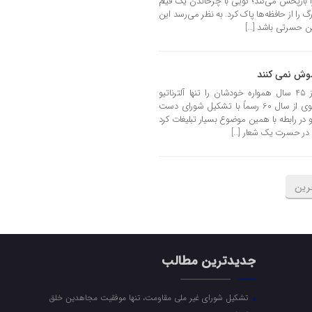
ا بازپخش می‌کند؛ گویی با چرخاندن یک فیلم
 از حافظه‌ها پاک کرد. به نظر می‌رسد این
ین حسرتی باشد […]
موش نمی کنند
رهبری سازمان مجاهدین خلق بیش از 45 سال همواره خودشان را تنها آلترناتیو
حکومت ایران معرفی کردند. مسعود رجوی از سال 60 رسماً با تشکیل شورای دست
 در رابطه با همین موضوع بسیار تبلیغات کرد
ن در حسرت یک شعار […]
رین
جدیدترین مطالب
تشکیل شورای غیر ملی مقاومت، تنها موفقیت مجاهدین خلق