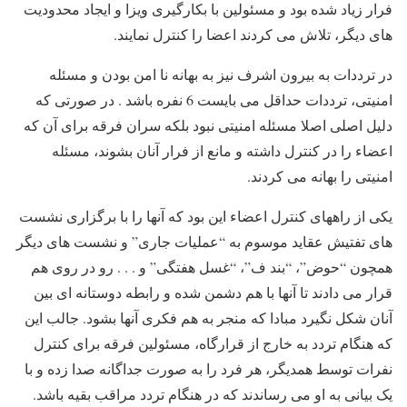
فرار زیاد شده بود و مسئولین با بکارگیری ویزا و ایجاد محدودیت
های دیگر، تلاش می کردند اعضا را کنترل نمایند.
در ترددات به بیرون اشرف نیز به بهانه نا امن بودن و مسئله
امنیتی، ترددات حداقل می بایست 6 نفره باشد . در صورتی که
دلیل اصلی اصلا مسئله امنیتی نبود بلکه سران فرقه برای آن که
اعضاء را در کنترل داشته و مانع از فرار آنان بشوند، مسئله
امنیتی را بهانه می کردند.
یکی از راههای کنترل اعضاء این بود که آنها را با برگزاری نشست
های تفتیش عقاید موسوم به “عملیات جاری” و نشست های دیگر
همچون “حوض”، “بند ف”، “غسل هفتگی” و . . . رو در روی هم
قرار می دادند تا آنها با هم دشمن شده و رابطه دوستانه ای بین
آنان شکل نگیرد مبادا که منجر به هم فکری آنها بشود. جالب این
که هنگام تردد به خارج از قرارگاه، مسئولین فرقه برای کنترل
نفرات توسط همدیگر، هر فرد را به صورت جداگانه صدا زده و با
یک بیانی به او می رساندند که در هنگام تردد مراقب بقیه باشد.