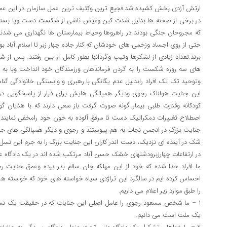
ارتش آزدی بخش کشیده شد.فجیع ترین وکثیف ترین عمل سازمان در این عملیا
در برخی از صحنه ها بدلیل شدت کین وغیض ناشی از شکست دست وپا بسته ب
که مجروحان جنگی بودند در راهروها وحیاط بیمارستان ها نگهداری می شدند.
حتی از روی اجساد وزخمی های خودشان که کنار جاده چهار زبر تا اسلام آباد بو
برند.تعداد زیادی از لشکرها وتیپ وگردانها بطور کامل از بین رفتند. پس
های سه روزه شکست را به گردن فرماندهان ورزمندگان خود انداخت وبا به
این جنایت هولناک رجوی ودیگر همپالگی هایش برای فرار از پاسخگویی در
کودکانه وقدرت طلبی بیمار گونه صورت گرفت باز سعی دارند که با هذیان گ
اصطلاح تغییرات دمکراتیک دست تا مرفق آلوده به خون خود رامخفی نمایند غا
جنایت بزرگ در انجمن نجات به هم پیوستند و رجوی و دیگر همپالگی های جن
شک در آینده ای نزدیک، دست اندر کاران این جنایت بزرگ را به جرم این نسل
در ارتفاعات چهارزبرودشتهای خشک حسن آباد مرتکب شده اند در یک دادگاه عل
ما افراد جدا شده که خود از این مهلکه جان سالم بدر برده وعمق جنایت
احساس کرده ایم در سالگرد این تراژدی سیاه خواسته های خود که خواسته هزارا
را طبق موارد زیر اعلام می داریم.
1 – ما شخص مسعود رجوی را عامل اصلی این جنایات که در حقیقت یک نسل 
یک ملت است می دانیم.