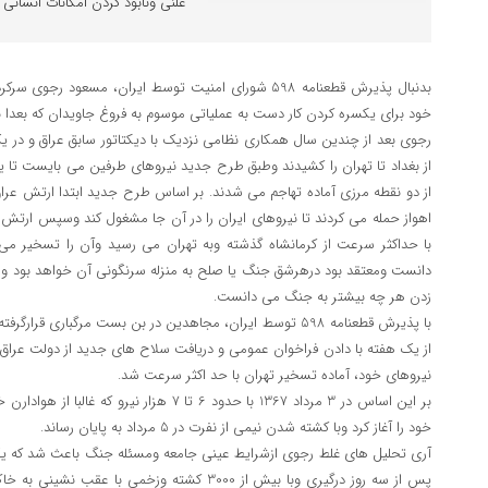
علنی ونابود کردن امکانات انسان
بدنبال پذیرش قطعنامه 598 شورای امنیت توسط ایران، مسعود
خود برای یکسره کردن کار دست به عملیاتی موسوم به فروغ جاویدان که بعدا 
رجوی بعد از چندین سال همکاری نظامی نزدیک با دیکتاتور سابق عراق و در
از بغداد تا تهران را کشیدند وطبق طرح جدید نیروهای طرفین می بایست تا
از دو نقطه مرزی آماده تهاجم می شدند. بر اساس طرح جدید ابتدا ارتش عراق 
اهواز حمله می کردند تا نیروهای ایران را در آن جا مشغول کند وسپس ارت
با حداکثر سرعت از کرمانشاه گذشته وبه تهران می رسید وآن را تسخیر می 
دانست ومعتقد بود درهرشق جنگ یا صلح به منزله سرنگونی آن خواهد بود وم
زدن هر چه بیشتر به جنگ می دانست.
با پذیرش قطعنامه 598 توسط ایران، مجاهدین در بن بست مرگباری قرار
از یک هفته با دادن فراخوان عمومی و دریافت سلاح های جدید از دولت عراق
نیروهای خود، آماده تسخیر تهران با حد اکثر سرعت شد.
بر این اساس در 3 مرداد 1367 با حدود 6 تا 7 هزار 
خود را آغاز کرد وبا کشته شدن نیمی از نفرت در 5 مرداد به پایان رساند.
پس از سه روز درگیری وبا بیش از 3000 کشته وزخمی با