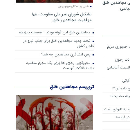
ی مجاهدین خلق
نقدی بر سخنان مریم رجوی
سیاسی
تشکیل شورای غیر ملی مقاومت، تنها
موفقیت مجاهدین خلق
مجاهدین خلق این گونه بودند – قسمت پانزدهم
ترفند جدید مجاهدین خلق برای جذب نیرو در
داخل کشور
ست جمهوری مریم
پس افشاگری مجاهدین چه شد؟
انت رجوی
مجیزگویی رجوی ها برای یک مجرم متقلب،
لیست آلبانیایی
نشانه فلاکت آنهاست
لبانی
تروریسم مجاهدین خلق
داده بود؟!
یقه صاحبخانه
م به نابودی است