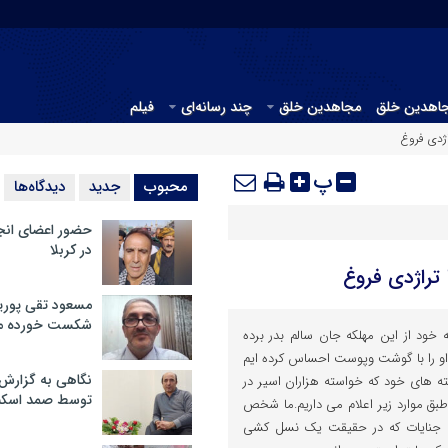
جاهدین خلق
مجاهدین خلق
چند رسانه‌ای
فیلم
اژدی فروغ
پ
محبوب
جدید
دیدگاه‌ها
حضور اعضای انج
در کربلا
 تراژدی فروغ
مسعود تقی پوریا
شکست خورده م
 خود از این مهلکه جان سالم بدر برده
و را با گوشت وپوست احساس کرده ایم
نگاهی به گزارش
ته های خود که خواسته هزاران اسیر در
توسط صمد اسکن
 طبق موارد زیر اعلام می داریم.ما شخص
ن جنایات که در حقیقت یک نسل کشی