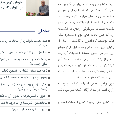
سازمان تروریست
ت کشتار بی رحمانه اسیران جنگی بود که
در انزوای کامل 
ه رگبار بسته می شدند.غالب این اسیران
خودروهای در حال فرار در اثر سرعت زیاد
دند می گذشتند تا از مهلکه جان سالم به در
 از شکست عملیات سرنگونی، رجوی در نشست
تصادفی
 راه انداختن بحث های پوچ ومسخره تنگه
وتوحید تک تک افراد رابدلیل عدم یگانگی با رهبری و وابستگی خانوادگی گناهکار توصیف کرد.اکنون با گذشت 21 سال از
عبدالحمید رئوفیان از انتخابات ریا
می گوید
 قبال این نسل کشی که بدلیل اوج توهم
سالروز علنی شدن خط مزدوری و خی
ویی سیاسی حول مسئله انتخابات آزاد وبه
فل از اینکه نسل باقی مانده از صحنه آن
وحشت فزاینده فرقه رجوی از دو ژورنا
برای چیست؟!
ایتکارش را از دست آنها گریزی نیست وبی
نامه پدر میثم افشار به انجمن نجات آ
 کشی وخیانتی که در حق فرزندان این ملت
نی به محاکمه خواهند نشاند.
رجوی چه وعده‌ای به مسعود کشمیری 
 رجوی وقدرت طلبی او را با گوشت وپوست
وقتی دزد پر رو و بی حیا (رجوی ها) 
(ملت عراق) را می گیرد
ن اسیر در بند قرارگاه اشرف نیز می باشد
رجوی با فیس‌بوک یا بدون آن محکو
کشی علنی ونابود کردن امکانات انسانی
مجاهدین، شرم‎ساری در نروژ، باخت در فرانسه
ديروز ، اشرف پايدار!…امروز؟