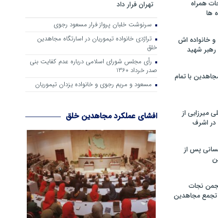
ات همراه
تهران فرار داد
 ها
سرنوشت خلبان پرواز فرار مسعود رجوی
تراژدی خانواده تیموریان در اسارتگاه مجاهدین
و خانواده اش
خلق
رهبر شهید
رأی مجلس شورای اسلامی درباره عدم كفایت بنی
صدر خرداد 1360
جاهدین با تمام
مسعود و مریم رجوی و خانواده یزدان تیموریان
 میرزایی از
افشای عملکرد مجاهدین خلق
در اشرف
سانی پس از
ن
جمن نجات
و تجمع مجاهدین