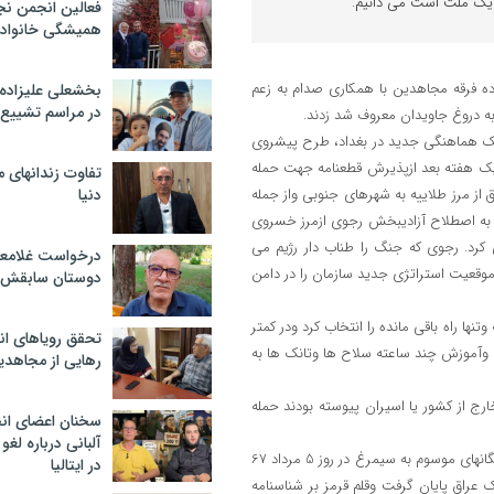
ی یک ملت است می دانیم.
فعالین انجمن نج
همیشگی خانواده
 رجوی سرکرده فرقه مجاهدین با همکاری صدام به زعم
بخشعلی علیزاده 
در مراسم تشییع 
به دروغ جاویدان معروف شد زدند.
 یک هماهنگی جدید در بغداد، طرح پیشروی
 یک هفته بعد ازپذیرش قطعنامه جهت حمله
تفاوت زندانهای م
از مرز طلاییه به شهرهای جنوبی واز جمله
دنیا
ش به اصطلاح آزادیبخش رجوی ازمرز خسروی
کرد. رجوی که جنگ را طناب دار رژیم می
درخواست غلامعلی
وقعیت استراتژی جدید سازمان را در دامن
دوستان سابقش 
گرفته وتنها راه باقی مانده را انتخاب کرد ودر کمتر
تحقق رویاهای ان
 وآموزش چند ساعته سلاح ها وتانک ها به
رهایی از مجاهدی
نیرو که غالبا از هوادارن خارج از کشور یا اسیران پیوسته بودند حمله
سخنان اعضای ان
آلبانی درباره لغ
آری تحلیل های غلط رجوی ازشرایط عینی جامعه ومسئله جنگ باعث شد که یگانهای موسوم به سیمرغ در روز 5 مرداد 67
در ایتالیا
 عقب نشینی به خاک عراق پایان گرفت وقلم قرمز بر شناسنامه