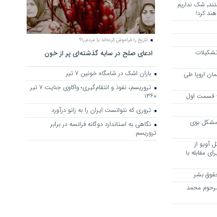
هرجا خشن ترین دشمنان ایران هستند٬ شک نداریم
ند کرد!
تاریخ را فراموش کرده‌اند یا مردم را؟
 تشکیلات
ادعای صلح در سایه گذشته‌ای پر از خون
باران اشک در شامگاه خونین 7 تیر
مان اروپا طی
تروریسم، نفوذ و انتقام‌گیری؛ واکاوی جنایت ۷ تیر
 – قسمت اول
۱۳۶۰
تروری که نتوانست ایران را به زانو درآورد
مشکل بوی
نگاهی به استاندارد دوگانه فرانسه در برابر
تروریسم
 آویو از
ی مقابله با
قوق بشر
مرحوم محمد