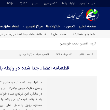
درباره انجمن
ارتباط با ما
تلکس خبری
عربي
English
Shqip
صفحه اصلی
انجمن
خانواده‌ها
مراکز انجمن
اعضاء سابق م
شما اینجا هستید »
صفحه اصلی »
قطعنامه اعضاء جدا شده در رابطه با تر
گروه :
انجمن نجات خوزستان
شناسه :
8116
03 مرداد 1388
انجمن نجات مرکز خوزستان
قطعنامه اعضاء جدا شده در رابطه با
ما افراد جدا شده از مجاهدین که
وعمق جنایت رجوی وقدرت طلبی ا
در سالگرد این تراژدی سیاه خواس
بند قرارگاه اشرف نیز می باشد را
مسعود رجوی را عامل اصلی ای