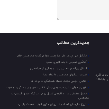
جدیدترین مطالب
تشکیل شورای غیر ملی مقاومت، تنها موفقیت مجاهدین خلق
گفتگوی صمیمی با رضا اکبری نسب
تحقق رویاهای انسانی پس از رهایی از مجاهدین
جات افراد
تفاوت زندانهای مجاهدین با تمام دنیا
 ارتباطات
فعالین انجمن نجات همراه همیشگی خانواده ها
انزوای اجباری؛ ابزار فرقه رجوی برای کنترل ذهن و پنهان کردن واقعیت
تحلیل تطبیقی ساز و کارهای کنترل روانی در فرقه جفری اپستین و
مجاهدین
فروغ جاویدان فرجام یک رویای جنون آمیز – قسمت پایانی